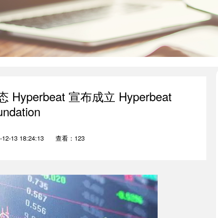
 Hyperbeat 宣布成立 Hyperbeat
undation
2-13 18:24:13
查看：123