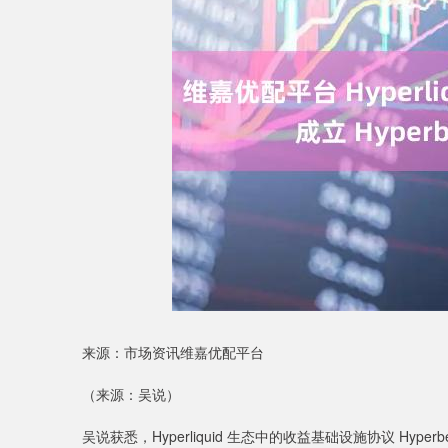
深证成指
14311.01
9.68
1.02%
200.89
1
来源：市场资讯维嘉优配平台
（来源：吴说）
吴说获悉，Hyperliquid 生态中的收益基础设施协议 Hyperbeat