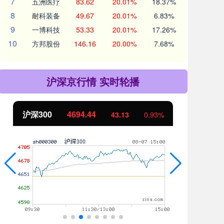
7
五洲医疗
83.62
20.01%
18.37%
8
耐科装备
49.67
20.01%
6.83%
9
一博科技
53.33
20.01%
17.26%
10
方邦股份
146.16
20.00%
7.68%
沪深京行情 实时轮播
北证50
1134.24
创
11.37
1.01%