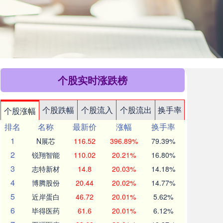
个股实时涨跌榜
个股跌幅
个股流入
个股流出
换手率
个股涨幅
排名
名称
最新价
涨幅
换手率
1
N展芯
116.52
396.89%
79.39%
2
锐翔智能
110.02
20.21%
16.80%
3
志特新材
14.8
20.03%
14.18%
4
博腾股份
20.44
20.02%
14.77%
5
近岸蛋白
46.72
20.01%
5.62%
6
毕得医药
61.6
20.01%
6.12%