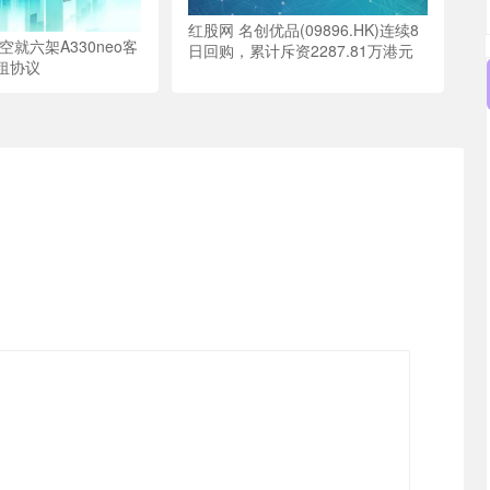
红股网 名创优品(09896.HK)连续8
空就六架A330neo客
日回购，累计斥资2287.81万港元
租协议