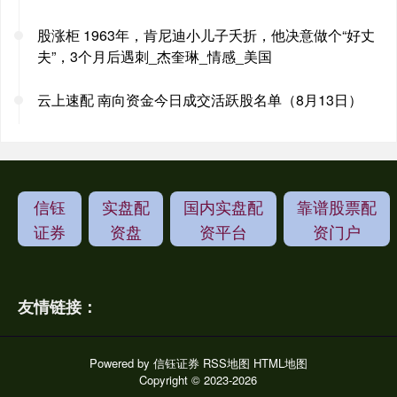
股涨柜 1963年，肯尼迪小儿子夭折，他决意做个“好丈
夫”，3个月后遇刺_杰奎琳_情感_美国
云上速配 南向资金今日成交活跃股名单（8月13日）
信钰
实盘配
国内实盘配
靠谱股票配
证券
资盘
资平台
资门户
友情链接：
Powered by
信钰证券
RSS地图
HTML地图
Copyright
© 2023-2026