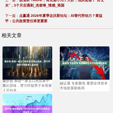
夫”，3个月后遇刺_杰奎琳_情感_美国
下一篇：
点赢通 2026年夏季达沃斯论坛：AI替代劳动力？黄益
平：公共政策责任将更重要
相关文章
趣炒股 泰国一家五口死在家中
融证通 专家聚焦 重塑全球资本
飘出异味，警方怀疑男子杀害家
市场发展新格局
人后自杀