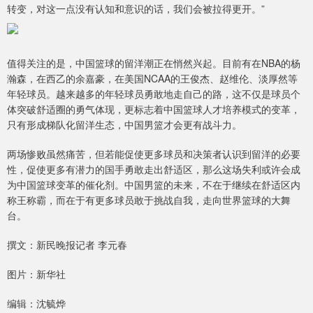
转变，对这一点没有认知和意识的话，我们会被拉得更开。”
值得关注的是，中国篮球的留洋潮正在悄然兴起。目前有在NBA的杨
瀚森，在西乙的余嘉豪，在美国NCAA的王俊杰、赵维伦、淡厚然等
年轻球员。越来越多的年轻球员勇敢地走自己的路，这不仅是球员个
体突破舒适圈的勇气体现，更标志着中国篮球人才培养模式的变革，
只有形成梯队化留洋生态，中国男篮才会更有战斗力。
两场惨败虽然痛苦，但若能促使更多球员和决策者认识到留洋的必要
性，促使更多有潜力的国手勇敢走出舒适区，那么这场失利或许会成
为中国篮球变革的催化剂。中国男篮的未来，不在于继续在舒适区内
称王称霸，而在于有更多球员敢于挑战自我，走向世界篮球的大舞
台。
撰文：新民晚报记者 李元春
图片：新华社
编辑：沈毓烨