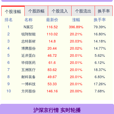
个股跌幅
个股流入
个股流出
换手率
个股涨幅
排名
名称
最新价
涨幅
换手率
1
N展芯
116.52
396.89%
79.39%
2
锐翔智能
110.02
20.21%
16.80%
3
志特新材
14.8
20.03%
14.18%
4
博腾股份
20.44
20.02%
14.77%
5
近岸蛋白
46.72
20.01%
5.62%
6
毕得医药
61.6
20.01%
6.12%
7
五洲医疗
83.62
20.01%
18.37%
8
耐科装备
49.67
20.01%
6.83%
9
一博科技
53.33
20.01%
17.26%
10
方邦股份
146.16
20.00%
7.68%
沪深京行情 实时轮播