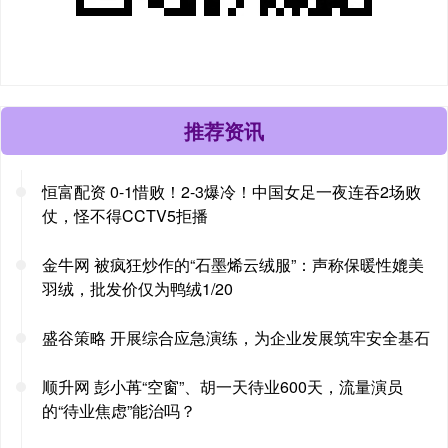
推荐资讯
恒富配资 0-1惜败！2-3爆冷！中国女足一夜连吞2场败
仗，怪不得CCTV5拒播
金牛网 被疯狂炒作的“石墨烯云绒服”：声称保暖性媲美
羽绒，批发价仅为鸭绒1/20
盛谷策略 开展综合应急演练，为企业发展筑牢安全基石
顺升网 彭小苒“空窗”、胡一天待业600天，流量演员
的“待业焦虑”能治吗？