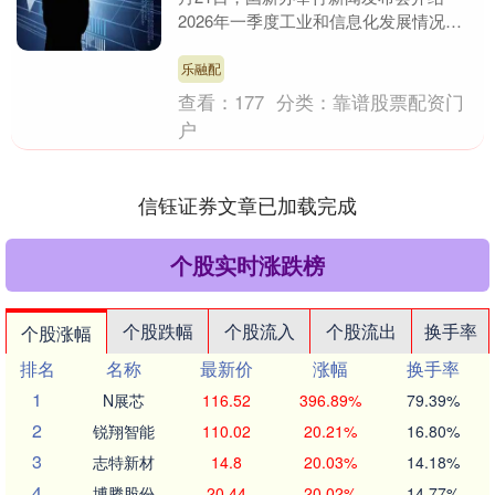
2026年一季度工业和信息化发展情况，
工业和信息化部新闻发言人、信息通信发
展司司长谢存....
乐融配
查看：
177
分类：
靠谱股票配资门
户
信钰证券文章已加载完成
个股实时涨跌榜
个股跌幅
个股流入
个股流出
换手率
个股涨幅
排名
名称
最新价
涨幅
换手率
1
N展芯
116.52
396.89%
79.39%
2
锐翔智能
110.02
20.21%
16.80%
3
志特新材
14.8
20.03%
14.18%
4
博腾股份
20.44
20.02%
14.77%