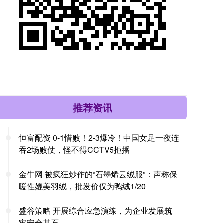
推荐资讯
恒富配资 0-1惜败！2-3爆冷！中国女足一夜连
吞2场败仗，怪不得CCTV5拒播
金牛网 被疯狂炒作的“石墨烯云绒服”：声称保
暖性媲美羽绒，批发价仅为鸭绒1/20
盛谷策略 开展综合应急演练，为企业发展筑
牢安全基石