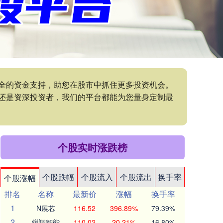
安全的资金支持，助您在股市中抓住更多投资机会。
还是资深投资者，我们的平台都能为您量身定制最
个股实时涨跌榜
个股跌幅
个股流入
个股流出
换手率
个股涨幅
排名
名称
最新价
涨幅
换手率
1
N展芯
116.52
396.89%
79.39%
2
锐翔智能
110.02
20.21%
16.80%