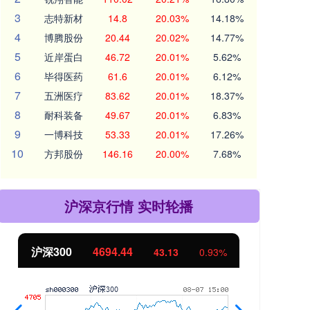
3
志特新材
14.8
20.03%
14.18%
4
博腾股份
20.44
20.02%
14.77%
5
近岸蛋白
46.72
20.01%
5.62%
6
毕得医药
61.6
20.01%
6.12%
7
五洲医疗
83.62
20.01%
18.37%
8
耐科装备
49.67
20.01%
6.83%
9
一博科技
53.33
20.01%
17.26%
10
方邦股份
146.16
20.00%
7.68%
沪深京行情 实时轮播
沪深300
4694.44
北
43.13
0.93%