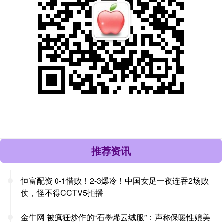
推荐资讯
恒富配资 0-1惜败！2-3爆冷！中国女足一夜连吞2场败
仗，怪不得CCTV5拒播
金牛网 被疯狂炒作的“石墨烯云绒服”：声称保暖性媲美