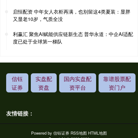
启恒配资 中年女人衣柜再满，也别留这4类夏装：显胖
又显老10岁，气质全没
利赢汇 聚焦AI赋能供应链新生态 普华永道：中企AI适配
度已处于全球第一梯队
信钰
实盘配
国内实盘配
靠谱股票配
证券
资盘
资平台
资门户
友情链接：
Powered by
信钰证券
RSS地图
HTML地图