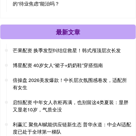
的“待业焦虑”能治吗？
最新文章
芒果配资 换季发型纠结症救星！韩式颅顶层次长发
博星配资 40岁女人“裙子+奶奶鞋”穿搭指南
倍操盘 2026美发爆款！中长层次氛围感卷发，适配所
有女生
启恒配资 中年女人衣柜再满，也别留这4类夏装：显胖
又显老10岁，气质全没
利赢汇 聚焦AI赋能供应链新生态 普华永道：中企AI适配
度已处于全球第一梯队