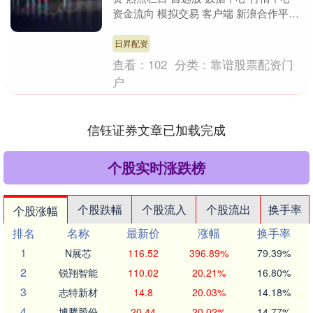
资金流向 模拟交易 客户端 新浪合作平台
光大期货开户 安全快捷有保障 海量资
讯、精....
日昇配资
查看：
102
分类：
靠谱股票配资门
户
信钰证券文章已加载完成
个股实时涨跌榜
个股跌幅
个股流入
个股流出
换手率
个股涨幅
排名
名称
最新价
涨幅
换手率
1
N展芯
116.52
396.89%
79.39%
2
锐翔智能
110.02
20.21%
16.80%
3
志特新材
14.8
20.03%
14.18%
4
博腾股份
20.44
20.02%
14.77%