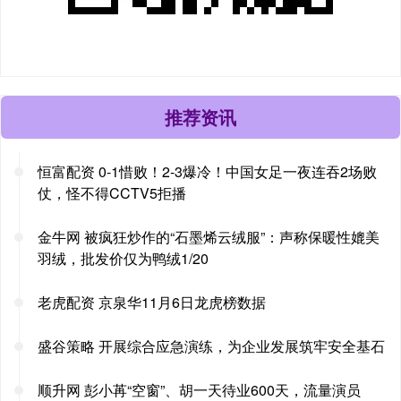
推荐资讯
恒富配资 0-1惜败！2-3爆冷！中国女足一夜连吞2场败
仗，怪不得CCTV5拒播
金牛网 被疯狂炒作的“石墨烯云绒服”：声称保暖性媲美
羽绒，批发价仅为鸭绒1/20
老虎配资 京泉华11月6日龙虎榜数据
盛谷策略 开展综合应急演练，为企业发展筑牢安全基石
顺升网 彭小苒“空窗”、胡一天待业600天，流量演员