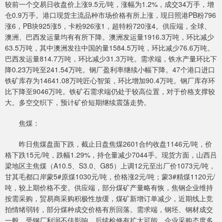
较前一个交易日收盘价上涨9.5元/吨，涨幅为1.2%，成交34万手，增
仓0.9万手。港口现货主流品种市场价格有所上涨，现日照港PB粉796
涨6，PB块925涨5，卡粉926涨1，超特粉720涨4。供应端，全球、
澳洲、巴西发运量均有有所下降。澳洲发运量1916.3万吨，环比减少
63.5万吨，其中澳洲发往中国的量1584.5万吨，环比减少76.6万吨。
巴西发运量814.7万吨，环比减少31.3万吨。需求端，铁水产量环比下
降0.23万吨至241.54万吨。钢厂盈利率继续小幅下降。47个港口进口
铁矿库存为14641.08万吨匠心智策，环比增加90.4万吨。钢厂库存环
比下降至9046万吨。铁矿石需求端仍处于较高位置，对于价格支撑较
大。多空交织下，预计矿价短期继续震荡走势。
焦煤：
昨日焦煤盘面下跌，截止日盘焦煤2601合约收盘1146元/吨，价
格下跌15元/吨，跌幅1.29%，持仓量减少7044手。现货方面，山西吕
梁地区主焦煤（A10.5、S3.0、G85）上调12元至出厂价1073元/吨，
甘其毛都口岸蒙5#原煤1030元/吨，价格涨2元/吨；蒙3#精煤1120元/
吨，较上期价格不变。供应端，部分煤矿产量略有恢，焦钢企业维持
按需采购，贸易商采购积极性放缓，煤矿新增订单减少，近期线上竞
拍情绪弱转，部分煤种成交价格有所回落。需求端，钢坯、钢材成交
一般，受钢厂利润不佳影响，后续检修有扩大可能，企业采购态度多