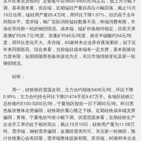
东片区承兑含税到厂定标集中在5800-5900元/吨左右，较上月小幅下
调。基本面来看，供应端，近期锰硅产量自高位小幅回落，截止10月
10日当周，锰硅周产量20.4万吨，周环比下降1.07%，但仍高于去年
同期水平。需求端，钢厂实际消耗锰硅数量不高，终端消费有限，市
场在等待新一轮的钢招情况。成本端，锰矿价格相对稳定，目前天津
港澳矿约39.7元/吨度、加蓬矿约40元/吨度、南非半碳酸约34元/吨
度，周环比变化不大。库存端，63家样本企业库存逐渐累积，创下近
年来同期新高。综合来看，当前锰硅成本端有一定支撑，基本面驱动
力度有限，短期跟随黑色板块波动为主，关注市场情绪变化及新一轮
钢招情况。
硅铁：
周一，硅铁期价震荡走弱，主力合约报收5406元/吨，环比下降
0.95%，主力合约持仓环比下降21474手至9.67万手。各地区硅铁汇
总价格约5100-5200元/吨，宁夏地区较前一日下调50元/吨。昨日黑
色板块整体走势偏弱，硅铁期价重心随之下移。近期硅铁成本端支撑
偏弱，青海、宁夏电价均有小幅下调。供需层面来看，近期硅铁生产
企业开工率仍处于相对高位，截止10月10日，硅铁周产量为11.58万
吨。需求端，钢材需求偏弱，金属镁需求尚可。关注新一轮钢招，预
计价格重心会有回落，需求端整体提振有限。库存端，60家样本企业