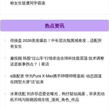
称女生疑遭同学霸凌
热点资讯
倍操盘 2026美发爆款！中长层次氛围感卷发，适配所
有女生
趣投顾 韩股“过山车”行情牵连全球科技股震荡 技术调整
还是叙事拐点？丨夜话
e路配资 华为Pura X Max携手哔哩哔哩漫画: 动态国漫
在阔型大屏“活”起来
水果优配 刘亦菲恋爱史曝光，狗仔疑似揭露，宋承宪动
机不纯与陈晓因戏生情_漫画_角色_作品