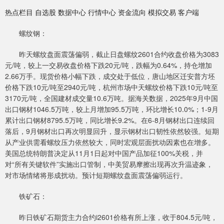
热点栏目 自选股 数据中心 行情中心 资金流向 模拟交易 客户端
螺纹钢：
昨天螺纹盘面震荡偏弱，截止日盘螺纹2601合约收盘价格为3083
元/吨，较上一交易收盘价格下跌20元/吨，跌幅为0.64%，持仓增加
2.66万手。现货价格小幅下跌，成交处于低位，唐山地区迁安普方坯
价格下跌10元/吨至2940元/吨，杭州市场中天螺纹价格下跌10元/吨至
3170元/吨，全国建材成交量10.6万吨。据海关数据，2025年9月中国
出口钢材1046.5万吨，较上月增加95.5万吨，环比增长10.0%；1-9月
累计出口钢材8795.5万吨，同比增长9.2%。在6-8月钢材出口连续回
落后，9月钢材出口再次明显回升，显示钢材出口韧性依然较强。短期
从产业供需看螺纹压力依然较大，同时宏观层面扰动因素也在增多。
美国总统特朗普决定从11月1日起对中国产品加征100%关税，并
对“所有关键软件”实施出口管制，中美贸易摩擦出现再次升温迹象，
对市场情绪将形成扰动。预计短期螺纹盘面震荡偏弱运行。
铁矿石：
昨日铁矿石期货主力合约i2601价格有所上涨，收于804.5元/吨，