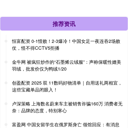
推荐资讯
恒富配资 0-1惜败！2-3爆冷！中国女足一夜连吞2场败
仗，怪不得CCTV5拒播
金牛网 被疯狂炒作的“石墨烯云绒服”：声称保暖性媲美
羽绒，批发价仅为鸭绒1/20
创盈配资 2025 双 11数码好物清单｜自用送礼两相宜，
这些宝藏单品闭眼入！
卢深策略 上海数名蔚来车主被销售诈骗160万 消费者无
奈：品牌的态度，特别寒心
富盈网 中国女留学生在俄罗斯身亡 领馆回应：有消息