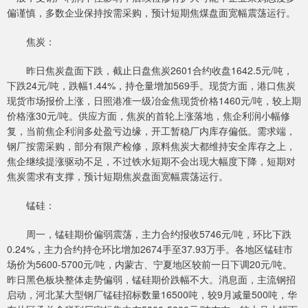
偏谨慎，多数企业保持按需采购，预计短期焦煤盘面宽幅震荡运行。
焦炭：
昨日焦炭盘面下跌，截止日盘焦炭2601合约收盘1642.5元/吨，
下跌24元/吨，跌幅1.44%，持仓量增加569手。现货方面，港口焦炭
现货市场报价上涨，日照港准一级冶金焦现货价格1460元/吨，较上期
价格涨30元/吨。供应方面，焦炭的首轮上涨落地，焦企利润小幅修
复，当前焦企利润多处盈亏边缘，开工暂稳厂内库存偏低。需求端，
钢厂按需采购，部分有限产检修，原料焦炭大都维持安全库存之上，
焦企继续提涨驱动不足，不过铁水短期不会出现大幅度下降，短期对
焦炭需求有支撑，预计短期焦炭盘面宽幅震荡运行。
锰硅：
周一，锰硅期价偏弱震荡，主力合约报收5746元/吨，环比下跌
0.24%，主力合约持仓环比增加2674手至37.93万手。各地区锰硅市
场价为5600-5700元/吨，内蒙古、宁夏地区较前一日下调20元/吨。
昨日黑色板块整体走势偏弱，锰硅期价跌幅不大。消息面，主流钢招
启动，河北某大型钢厂锰硅招标数量16500吨，较9月减量500吨，华