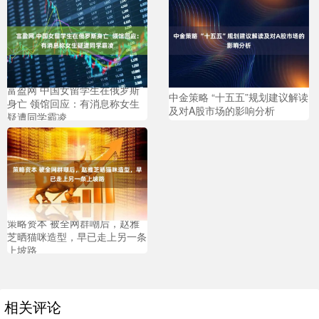
富盈网 中国女留学生在俄罗斯
中金策略 “十五五”规划建议解读
身亡 领馆回应：有消息称女生
及对A股市场的影响分析
疑遭同学霸凌
策略资本 被全网群嘲后，赵雅
芝晒猫咪造型，早已走上另一条
上坡路
相关评论