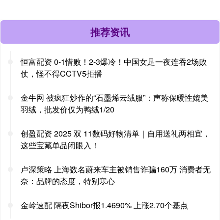
推荐资讯
恒富配资 0-1惜败！2-3爆冷！中国女足一夜连吞2场败
仗，怪不得CCTV5拒播
金牛网 被疯狂炒作的“石墨烯云绒服”：声称保暖性媲美
羽绒，批发价仅为鸭绒1/20
创盈配资 2025 双 11数码好物清单｜自用送礼两相宜，
这些宝藏单品闭眼入！
卢深策略 上海数名蔚来车主被销售诈骗160万 消费者无
奈：品牌的态度，特别寒心
金岭速配 隔夜Shibor报1.4690% 上涨2.70个基点