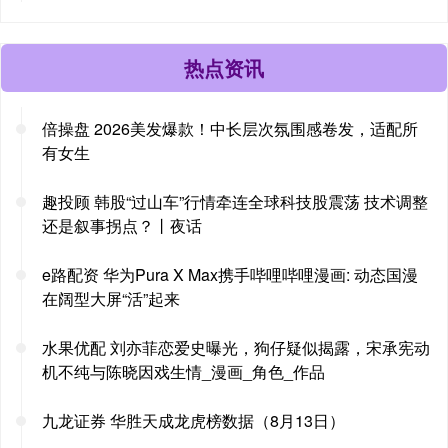
热点资讯
倍操盘 2026美发爆款！中长层次氛围感卷发，适配所
有女生
趣投顾 韩股“过山车”行情牵连全球科技股震荡 技术调整
还是叙事拐点？丨夜话
e路配资 华为Pura X Max携手哔哩哔哩漫画: 动态国漫
在阔型大屏“活”起来
水果优配 刘亦菲恋爱史曝光，狗仔疑似揭露，宋承宪动
机不纯与陈晓因戏生情_漫画_角色_作品
九龙证券 华胜天成龙虎榜数据（8月13日）