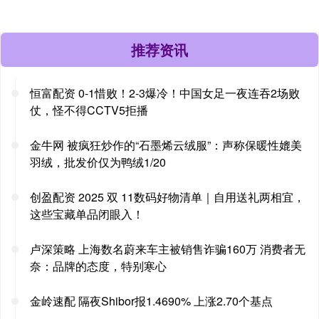
推荐资讯
恒富配资 0-1惜败！2-3爆冷！中国女足一夜连吞2场败
仗，怪不得CCTV5拒播
金牛网 被疯狂炒作的“石墨烯云绒服”：声称保暖性媲美
羽绒，批发价仅为鸭绒1/20
创盈配资 2025 双 11数码好物清单｜自用送礼两相宜，
这些宝藏单品闭眼入！
卢深策略 上海数名蔚来车主被销售诈骗160万 消费者无
奈：品牌的态度，特别寒心
金岭速配 隔夜Shibor报1.4690% 上涨2.70个基点