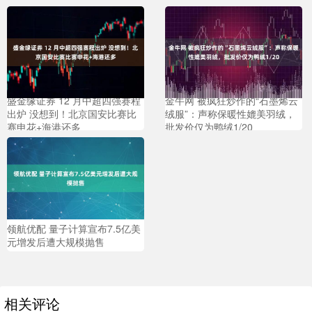
盛金缘证券 12 月中超四强赛程
金牛网 被疯狂炒作的“石墨烯云
出炉 没想到！北京国安比赛比
绒服”：声称保暖性媲美羽绒，
赛申花+海港还多
批发价仅为鸭绒1/20
领航优配 量子计算宣布7.5亿美
元增发后遭大规模抛售
相关评论