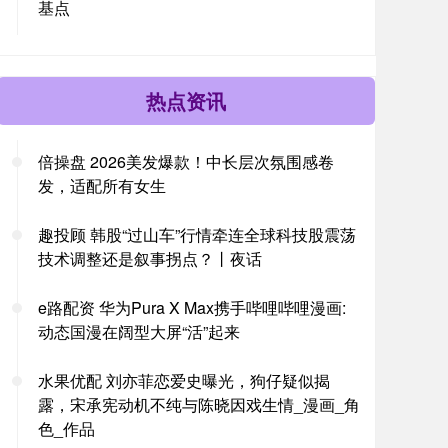
基点
热点资讯
倍操盘 2026美发爆款！中长层次氛围感卷
发，适配所有女生
趣投顾 韩股“过山车”行情牵连全球科技股震荡
技术调整还是叙事拐点？丨夜话
e路配资 华为Pura X Max携手哔哩哔哩漫画:
动态国漫在阔型大屏“活”起来
水果优配 刘亦菲恋爱史曝光，狗仔疑似揭
露，宋承宪动机不纯与陈晓因戏生情_漫画_角
色_作品