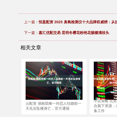
上一篇：
恒盈配资 2025 臭氧检测仪十大品牌权威榜
下一篇：
嘉汇优配交易 昆明冬樱花粉艳花簇缀满枝头
相关文章
中证策略 完
云配资 湖南双峰一对恋人结婚前一
合旗下资源，全
天先后坠楼身亡，官方通报
备工作