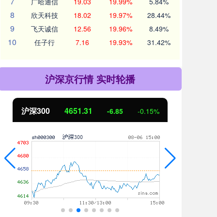
7
广哈通信
19.03
19.99%
5.84%
8
欣天科技
18.02
19.97%
28.44%
9
飞天诚信
12.56
19.96%
8.49%
10
任子行
7.16
19.93%
31.42%
沪深京行情 实时轮播
北证50
1122.88
创
3.42
0.30%