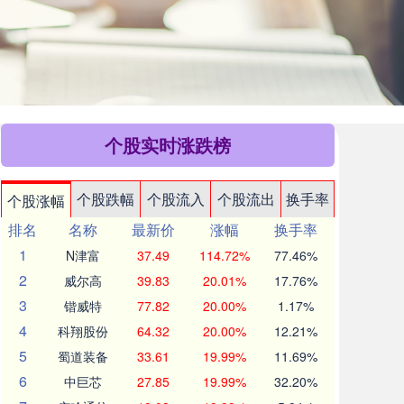
个股实时涨跌榜
个股跌幅
个股流入
个股流出
换手率
个股涨幅
排名
名称
最新价
涨幅
换手率
1
N津富
37.49
114.72%
77.46%
2
威尔高
39.83
20.01%
17.76%
3
锴威特
77.82
20.00%
1.17%
4
科翔股份
64.32
20.00%
12.21%
5
蜀道装备
33.61
19.99%
11.69%
6
中巨芯
27.85
19.99%
32.20%