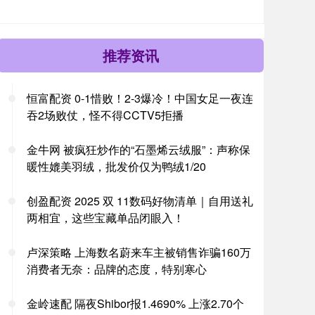
推荐资讯
恒富配资 0-1惜败！2-3爆冷！中国女足一夜连
吞2场败仗，怪不得CCTV5拒播
金牛网 被疯狂炒作的“石墨烯云绒服”：声称保
暖性媲美羽绒，批发价仅为鸭绒1/20
创盈配资 2025 双 11数码好物清单｜自用送礼
两相宜，这些宝藏单品闭眼入！
卢深策略 上海数名蔚来车主被销售诈骗160万
消费者无奈：品牌的态度，特别寒心
金岭速配 隔夜Shibor报1.4690% 上涨2.70个