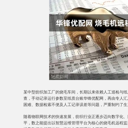
深证成指
14110.12
21.92
0.57%
-34.08
某中型纺织加工厂的烧毛车间，长期以来依赖人工巡检与纸
查，手动记录运行参数至纸质台账华锋优配网，再由专人汇
困难、数据检索不便及人工记录误差等问题，严重制约了生
随着物联网技术的快速发展，纺织行业正逐步迈向数字化、
平，数之能提出以智慧运维管理平台为核心的烧毛机远程监