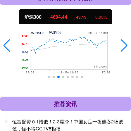
北证50
1134.24
11.37
1.01%
推荐资讯
恒富配资 0-1惜败！2-3爆冷！中国女足一夜连吞2场败
仗，怪不得CCTV5拒播