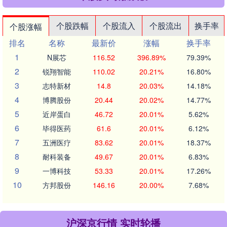
个股跌幅
个股流入
个股流出
换手率
个股涨幅
排名
名称
最新价
涨幅
换手率
1
N展芯
116.52
396.89%
79.39%
2
锐翔智能
110.02
20.21%
16.80%
3
志特新材
14.8
20.03%
14.18%
4
博腾股份
20.44
20.02%
14.77%
5
近岸蛋白
46.72
20.01%
5.62%
6
毕得医药
61.6
20.01%
6.12%
7
五洲医疗
83.62
20.01%
18.37%
8
耐科装备
49.67
20.01%
6.83%
9
一博科技
53.33
20.01%
17.26%
10
方邦股份
146.16
20.00%
7.68%
沪深京行情 实时轮播