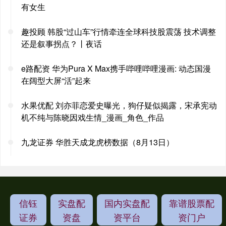
有女生
趣投顾 韩股“过山车”行情牵连全球科技股震荡 技术调整
还是叙事拐点？丨夜话
e路配资 华为Pura X Max携手哔哩哔哩漫画: 动态国漫
在阔型大屏“活”起来
水果优配 刘亦菲恋爱史曝光，狗仔疑似揭露，宋承宪动
机不纯与陈晓因戏生情_漫画_角色_作品
九龙证券 华胜天成龙虎榜数据（8月13日）
信钰
实盘配
国内实盘配
靠谱股票配
证券
资盘
资平台
资门户