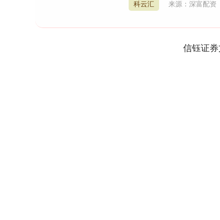
科云汇
来源：深富配资
信钰证券
深证成指
14262.71
8.16
0.47%
152.59
1