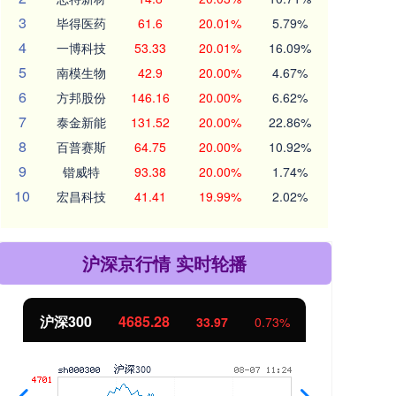
3
毕得医药
61.6
20.01%
5.79%
4
一博科技
53.33
20.01%
16.09%
5
南模生物
42.9
20.00%
4.67%
6
方邦股份
146.16
20.00%
6.62%
7
泰金新能
131.52
20.00%
22.86%
8
百普赛斯
64.75
20.00%
10.92%
9
锴威特
93.38
20.00%
1.74%
10
宏昌科技
41.41
19.99%
2.02%
沪深京行情 实时轮播
北证50
1127.57
创
4.70
0.42%