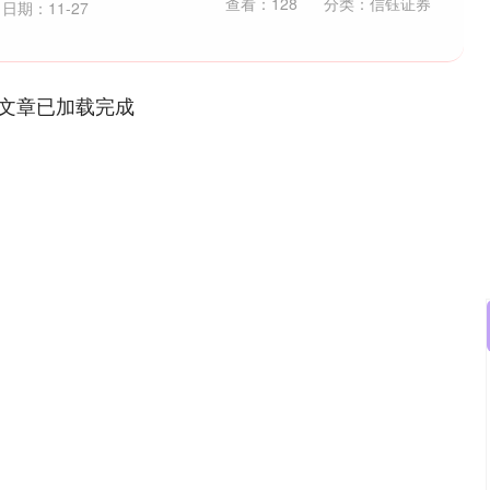
查看：
128
分类：
信钰证券
日期：11-27
文章已加载完成
沪深300
4685.28
.08%
33.97
0.73%