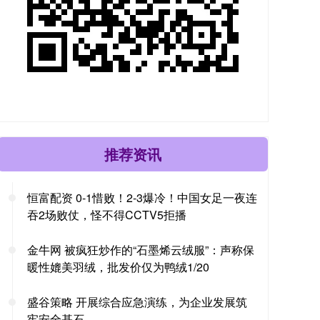
推荐资讯
恒富配资 0-1惜败！2-3爆冷！中国女足一夜连
吞2场败仗，怪不得CCTV5拒播
金牛网 被疯狂炒作的“石墨烯云绒服”：声称保
暖性媲美羽绒，批发价仅为鸭绒1/20
盛谷策略 开展综合应急演练，为企业发展筑
牢安全基石